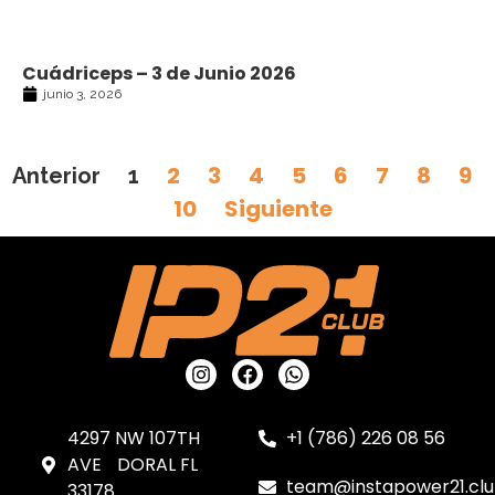
Cuádriceps – 3 de Junio 2026
junio 3, 2026
2
3
4
5
6
7
8
9
Anterior
1
10
Siguiente
4297 NW 107TH
+1 (786) 226 08 56
AVE DORAL FL
team@instapower21.cl
33178