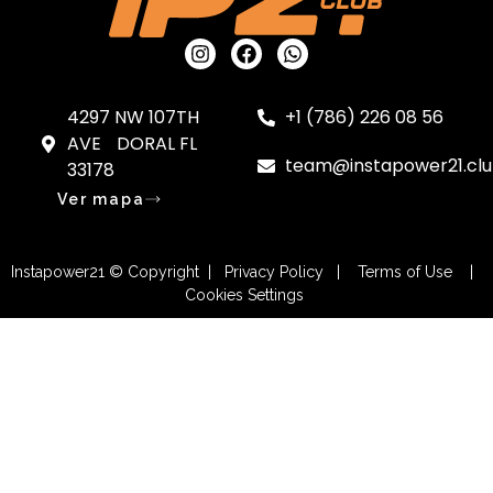
4297 NW 107TH
+1 (786) 226 08 56
AVE DORAL FL
team@instapower21.cl
33178
Ver mapa
Instapower21 © Copyright | Privacy Policy | Terms of Use |
Cookies Settings