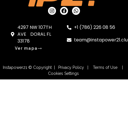
4297 NW 107TH
+1 (786) 226 08 56
AVE DORAL FL
team@instapower21.cl
33178
Ver mapa
Instapower21 © Copyright | Privacy Policy | Terms of Use |
Cookies Settings