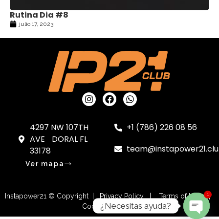
Rutina Dia #8
julio 17, 2023
4297 NW 107TH
+1 (786) 226 08 56
AVE DORAL FL
team@instapower21.cl
33178
Ver mapa
1
Instapower21 © Copyright | Privacy Policy | Terms of Use |
¿Necesitas ayuda?
Cookies Settings
OPEN