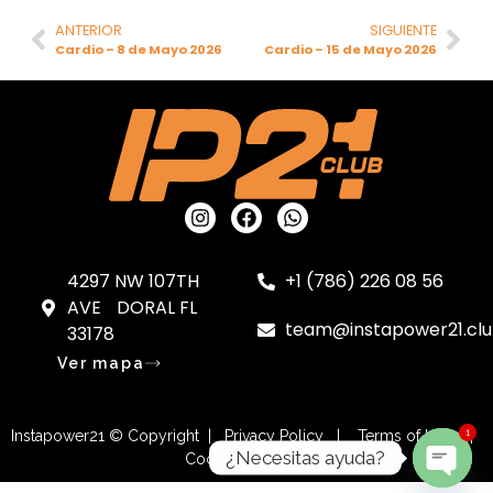
ANTERIOR
SIGUIENTE
Cardio – 8 de Mayo 2026
Cardio – 15 de Mayo 2026
4297 NW 107TH
+1 (786) 226 08 56
AVE DORAL FL
team@instapower21.cl
33178
Ver mapa
1
Instapower21 © Copyright | Privacy Policy | Terms of Use |
¿Necesitas ayuda?
Cookies Settings
OPEN